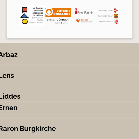
Arbaz
Lens
Liddes
Ernen
Raron Burgkirche