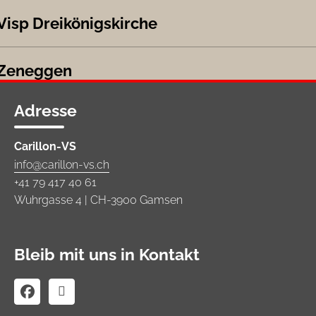
Visp Dreikönigskirche
Zeneggen
Adresse
Carillon-VS
info@carillon-vs.ch
+41 79 417 40 61
Wuhrgasse 4 | CH-3900 Gamsen
Bleib mit uns in Kontakt

