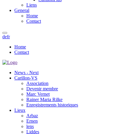
Liens
General
Home
Contact
de
fr
Home
Contact
News - Next
Carillon-VS
Association
Devenir membre
Marc Vernet
Rainer Maria Rilke
Enregistrements historiques
Lieux
Arbaz
Ernen
lens
Liddes