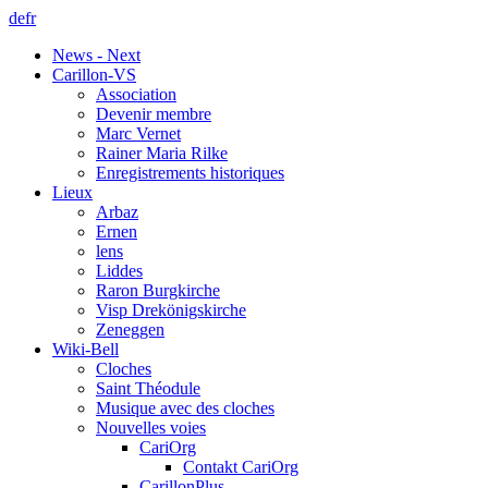
de
fr
News - Next
Carillon-VS
Association
Devenir membre
Marc Vernet
Rainer Maria Rilke
Enregistrements historiques
Lieux
Arbaz
Ernen
lens
Liddes
Raron Burgkirche
Visp Drekönigskirche
Zeneggen
Wiki-Bell
Cloches
Saint Théodule
Musique avec des cloches
Nouvelles voies
CariOrg
Contakt CariOrg
CarillonPlus